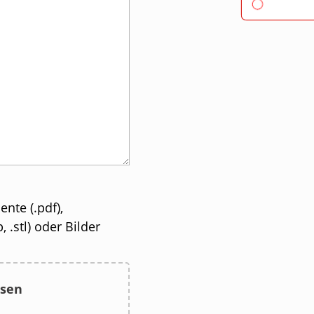
nte (.pdf),
, .stl) oder Bilder
ssen